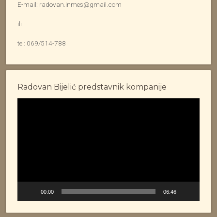
E-mail: radovan.inmes@gmail.com
ili
tel: 069/514-788
Radovan Bijelić predstavnik kompanije
Video
Player
00:00
06:46