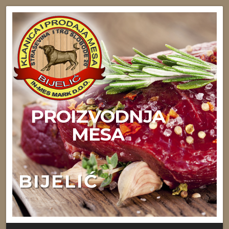
PROIZVODNJA
MESA
BIJELIĆ