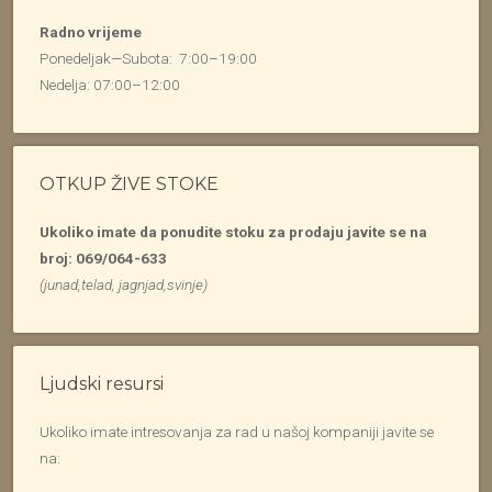
Radno vrijeme
Ponedeljak—Subota: 7:00–19:00
Nedelja: 07:00–12:00
OTKUP ŽIVE STOKE
Ukoliko imate da ponudite stoku za prodaju javite se na
broj: 069/064-633
(junad,telad, jagnjad,svinje)
Ljudski resursi
Ukoliko imate intresovanja za rad u našoj kompaniji javite se
na: