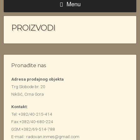
Menu
PROIZVODI
Pronađite nas
Adresa prodajnog objekta
Trg Slobode br. 20
Nikšić, Crna Gora
Kontakt:
Tel: +382/40-215-414
Fax:+382/40-680-224
GSM:+382/69-514-788
E-mail : radovan.inmes@gmail.com